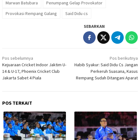
Marwan Batubara
Penumpang Gelap Provokator
Provokasi Rempang Galang
Said Didu cs
SEBARKAN
Navigasi
Pos sebelumnya
Pos berikutnya
pos
Kejuaraan Cricket Indoor Jaktim U-
Habib Syakur: Said Didu Cs Jangan
14 & U-17, Phoenix Cricket Club
Perkeruh Suasana, Kasus
Jakarta Sabet 4 Piala
Rempang Sudah Ditangani Aparat
POS TERKAIT