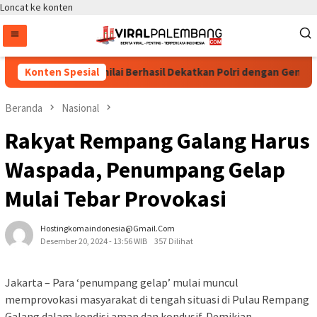
Loncat ke konten
apolri Cup 2026 Dinilai Berhasil Dekatkan Polri dengan Generasi
Konten Spesial
Beranda
Nasional
Rakyat Rempang Galang Harus
Waspada, Penumpang Gelap
Mulai Tebar Provokasi
Hostingkomaindonesia@gmail.com
Desember 20, 2024 - 13:56 WIB
357 Dilihat
Jakarta – Para ‘penumpang gelap’ mulai muncul
memprovokasi masyarakat di tengah situasi di Pulau Rempang
Galang dalam kondisi aman dan kondusif. Demikian