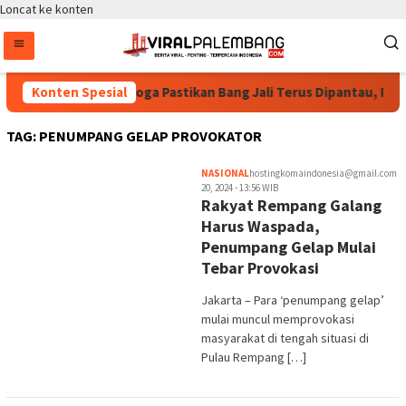
Loncat ke konten
Bintang Puspayoga Pastikan Bang Jali Terus Dipantau, Pojo
Konten Spesial
TAG:
PENUMPANG GELAP PROVOKATOR
NASIONAL
hostingkomaindonesia@gmail.com
20, 2024 - 13:56 WIB
Rakyat Rempang Galang
Harus Waspada,
Penumpang Gelap Mulai
Tebar Provokasi
Jakarta – Para ‘penumpang gelap’
mulai muncul memprovokasi
masyarakat di tengah situasi di
Pulau Rempang […]