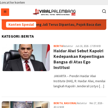
Loncat ke konten
yoga Pastikan Bang Jali Terus Dipantau, Pojok Baca dan UMKM Di
Konten Spesial
KATEGORI:
BERITA
BERITA
Redaktur
Juli 16, 2026 - 17:09 WIB
Haidar Alwi Sebut Kapolri
Kedepankan Kepentingan
Bangsa di Atas Ego
Institusi
JAKARTA – Pendiri Haidar Alwi
Institute (HAI), R. Haidar Alwi, menilai
langkah Kapolri Jenderal Listyo […]
BERITA
,
NASIONAL
Redaktur
Mei 27, 2026 -
20:12 WIB