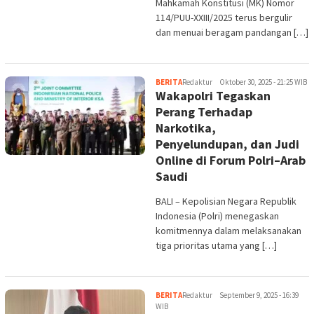
Mahkamah Konstitusi (MK) Nomor
114/PUU-XXIII/2025 terus bergulir
dan menuai beragam pandangan […]
BERITA
Redaktur
Oktober 30, 2025 - 21:25 WIB
Wakapolri Tegaskan
Perang Terhadap
Narkotika,
Penyelundupan, dan Judi
Online di Forum Polri–Arab
Saudi
BALI – Kepolisian Negara Republik
Indonesia (Polri) menegaskan
komitmennya dalam melaksanakan
tiga prioritas utama yang […]
BERITA
Redaktur
September 9, 2025 - 16:39
WIB