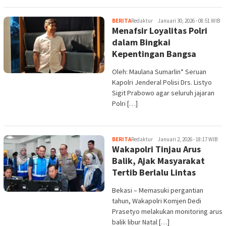
BERITA
Redaktur
Januari 30, 2026 - 08:51 WIB
Menafsir Loyalitas Polri
dalam Bingkai
Kepentingan Bangsa
Oleh: Maulana Sumarlin* Seruan
Kapolri Jenderal Polisi Drs. Listyo
Sigit Prabowo agar seluruh jajaran
Polri […]
BERITA
Redaktur
Januari 2, 2026 - 18:17 WIB
Wakapolri Tinjau Arus
Balik, Ajak Masyarakat
Tertib Berlalu Lintas
Bekasi – Memasuki pergantian
tahun, Wakapolri Komjen Dedi
Prasetyo melakukan monitoring arus
balik libur Natal […]