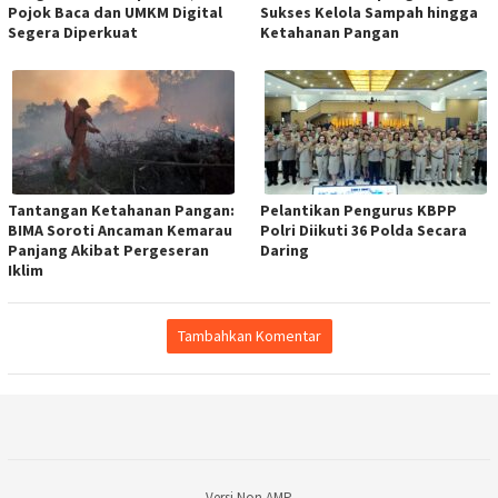
Pojok Baca dan UMKM Digital
Sukses Kelola Sampah hingga
Segera Diperkuat
Ketahanan Pangan
Tantangan Ketahanan Pangan:
Pelantikan Pengurus KBPP
BIMA Soroti Ancaman Kemarau
Polri Diikuti 36 Polda Secara
Panjang Akibat Pergeseran
Daring
Iklim
Tambahkan Komentar
Versi Non AMP