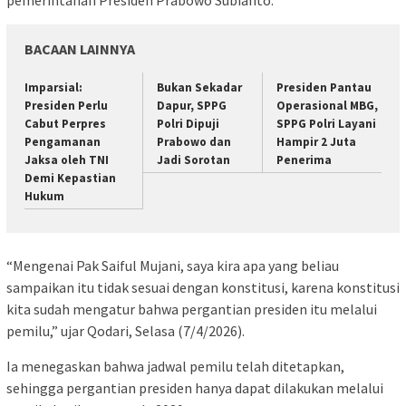
BACAAN LAINNYA
Imparsial:
Bukan Sekadar
Presiden Pantau
Presiden Perlu
Dapur, SPPG
Operasional MBG,
Cabut Perpres
Polri Dipuji
SPPG Polri Layani
Pengamanan
Prabowo dan
Hampir 2 Juta
Jaksa oleh TNI
Jadi Sorotan
Penerima
Demi Kepastian
Hukum
“Mengenai Pak Saiful Mujani, saya kira apa yang beliau
sampaikan itu tidak sesuai dengan konstitusi, karena konstitusi
kita sudah mengatur bahwa pergantian presiden itu melalui
pemilu,” ujar Qodari, Selasa (7/4/2026).
Ia menegaskan bahwa jadwal pemilu telah ditetapkan,
sehingga pergantian presiden hanya dapat dilakukan melalui