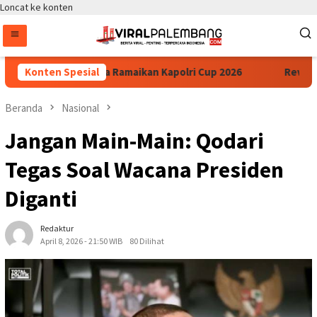
Loncat ke konten
uda dari 34 Polda Ramaikan Kapolri Cup 2026
Konten Spesial
Revisi UU H
Beranda
Nasional
Jangan Main-Main: Qodari
Tegas Soal Wacana Presiden
Diganti
Redaktur
April 8, 2026 - 21:50 WIB
80 Dilihat