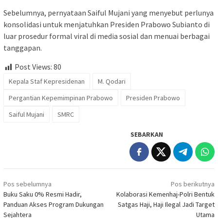
Sebelumnya, pernyataan Saiful Mujani yang menyebut perlunya
konsolidasi untuk menjatuhkan Presiden Prabowo Subianto di
luar prosedur formal viral di media sosial dan menuai berbagai
tanggapan.
Post Views:
80
Kepala Staf Kepresidenan
M. Qodari
Pergantian Kepemimpinan Prabowo
Presiden Prabowo
Saiful Mujani
SMRC
SEBARKAN
Navigasi
Pos sebelumnya
Pos berikutnya
pos
Buku Saku 0% Resmi Hadir,
Kolaborasi Kemenhaj-Polri Bentuk
Panduan Akses Program Dukungan
Satgas Haji, Haji Ilegal Jadi Target
Sejahtera
Utama