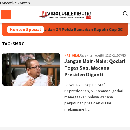
Loncat ke konten
35.936 Anak Muda dari 34 Polda Ramaikan Kapolri Cup 2026
Konten Spesial
TAG:
SMRC
NASIONAL
Redaktur
April 8, 2026 - 21:50 WIB
Jangan Main-Main: Qodari
Tegas Soal Wacana
Presiden Diganti
JAKARTA — Kepala Staf
Kepresidenan, Muhammad Qodari,
menegaskan bahwa wacana
penjatuhan presiden di luar
mekanisme […]