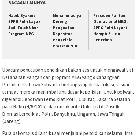
BACAAN LAINNYA
Habib Syakur:
Muhammadiyah
Presiden Pantau
SPPG Polri Layak
Dorong
Operasional MBG,
Jadi Tolok Ukur
Penguatan
SPPG Polri Layani
Program MBG
Kapasitas
Hampir 2 Juta
Pengelola
Penerima
Program MBG
Upacara penutupan pendidikan bakomsus untuk mengawal visi
Ketahanan Pangan dan program MBG yang dicanangkan
Presiden Prabowo Subianto berlangsung di dua lokasi, sesuai
tempat mereka menimba ilmu dasar kepolisian. Untuk polwan,
digelar di Sepolwan Lemdiklat Polri, Ciputat, Jakarta Selatan
pada Rabu (4/6/2025), dan untuk polisi laki-laki di Pusdik
Binmas Lemdiklat Polri, Banyubiru, Ungaran, Jawa Tengah
(Jateng).
Para bakomsus dilantik usai menjalani pendidikan selama lima