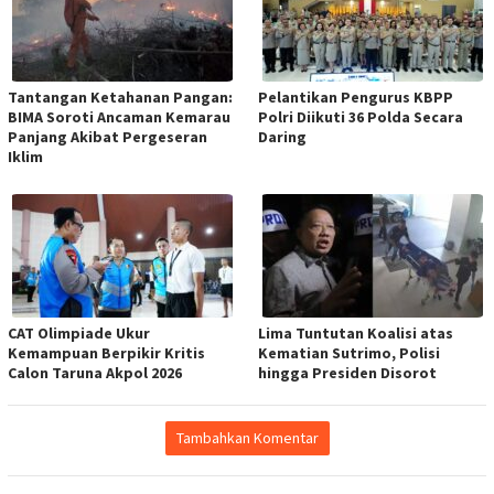
Tantangan Ketahanan Pangan:
Pelantikan Pengurus KBPP
BIMA Soroti Ancaman Kemarau
Polri Diikuti 36 Polda Secara
Panjang Akibat Pergeseran
Daring
Iklim
CAT Olimpiade Ukur
Lima Tuntutan Koalisi atas
Kemampuan Berpikir Kritis
Kematian Sutrimo, Polisi
Calon Taruna Akpol 2026
hingga Presiden Disorot
Tambahkan Komentar