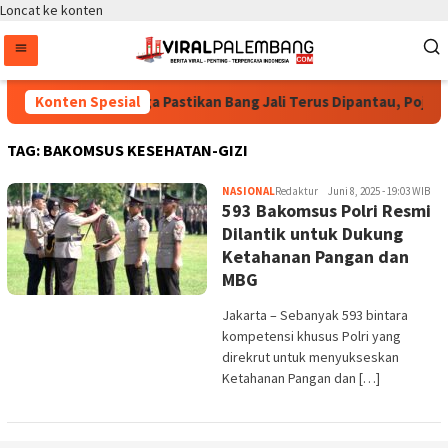
Loncat ke konten
Bintang Puspayoga Pastikan Bang Jali Terus Dipantau, Pojok 
Konten Spesial
TAG:
BAKOMSUS KESEHATAN-GIZI
NASIONAL
Redaktur
Juni 8, 2025 - 19:03 WIB
593 Bakomsus Polri Resmi
Dilantik untuk Dukung
Ketahanan Pangan dan
MBG
Jakarta – Sebanyak 593 bintara
kompetensi khusus Polri yang
direkrut untuk menyukseskan
Ketahanan Pangan dan […]