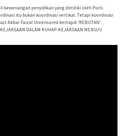
l kewenangan penyidikan yang dimiliki oleh Porli.
dinasi itu bukan koordinasi vertikal. Tetapi koordinasi
cast Akbar Faizal Uncensored bertajuk ‘REBUTAN’
 KEJAKSAAN DALAM KUHAP. KEJAKSAAN MENUJU