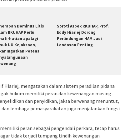
nerapan Dominus Litis
Soroti Aspek RKUHAP, Prof.
lam RKUHAP Perlu
Eddy Hiariej Dorong
hati-hatian apalagi
Perlindungan HAM Jadi
suk UU Kejaksaan,
Landasan Penting
kar Ingatkan Potensi
nyalahgunaan
wenang
f Hiariej, mengatakan dalam sistem peradilan pidana
enegak hukum memiliki peran dan kewenangan masing-
enyelidikan dan penyidikan, jaksa berwenang menuntut,
t dan lembaga pemasyarakatan juga menjalankan fungsi
 memiliki peran sebagai pengendali perkara, tetap harus
al agar tidak terjadi tumpang tindih kewenangan.