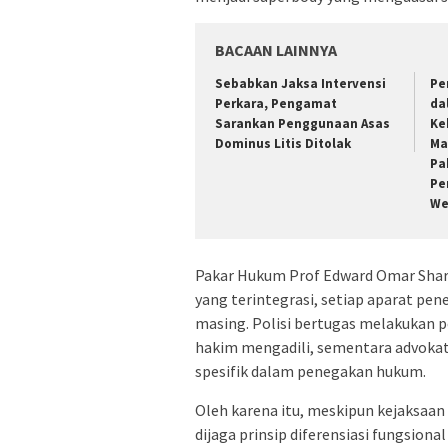
BACAAN LAINNYA
Sebabkan Jaksa Intervensi
Pe
Perkara, Pengamat
da
Sarankan Penggunaan Asas
Ke
Dominus Litis Ditolak
Ma
Pa
Pe
We
Pakar Hukum Prof Edward Omar Shari
yang terintegrasi, setiap aparat p
masing. Polisi bertugas melakukan p
hakim mengadili, sementara advoka
spesifik dalam penegakan hukum.
Oleh karena itu, meskipun kejaksaan
dijaga prinsip diferensiasi fungsion