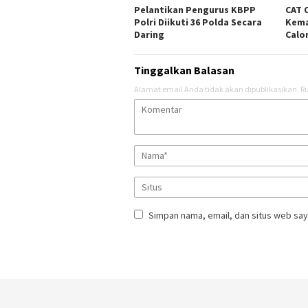
Pelantikan Pengurus KBPP
CAT 
Polri Diikuti 36 Polda Secara
Kema
Daring
Calo
Tinggalkan Balasan
Alamat email Anda tidak akan dipublikasikan.
Ru
Simpan nama, email, dan situs web say