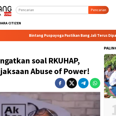
Pencarian
UARA CITIZEN
Bintang Puspayoga Pastikan Bang Jali Terus Dipantau, Pojok B
PALIN
 Ingatkan soal RKUHAP,
jaksaan Abuse of Power!