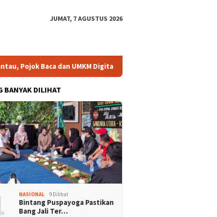
JUMAT, 7 AGUSTUS 2026
aca dan UMKM Digital Segera Diperkuat
Risma: Bukan Sek
G BANYAK DILIHAT
1
NASIONAL
9 Dilihat
Bintang Puspayoga Pastikan
Bang Jali Ter…