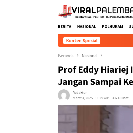
Loncat
ke
konten
BERITA
NASIONAL
POLHUKAM
S
Konten Spesial
Beranda
Nasional
Prof Eddy Hiariej
Jangan Sampai Ke
Redaktur
Maret 3, 2025 - 11:29 WIB
337 Dilihat