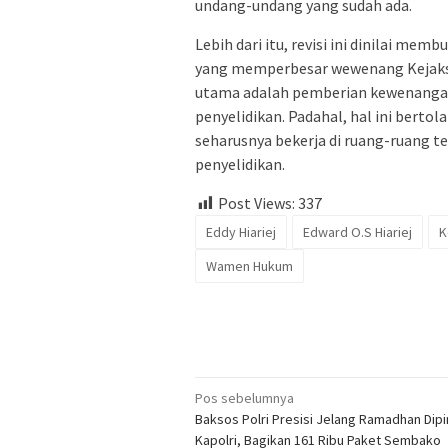
undang-undang yang sudah ada.
Lebih dari itu, revisi ini dinilai me
yang memperbesar wewenang Kejaksa
utama adalah pemberian kewenangan
penyelidikan. Padahal, hal ini bertol
seharusnya bekerja di ruang-ruang te
penyelidikan.
Post Views:
337
Eddy Hiariej
Edward O.S Hiariej
K
Wamen Hukum
Navigasi
Pos sebelumnya
Baksos Polri Presisi Jelang Ramadhan Dip
pos
Kapolri, Bagikan 161 Ribu Paket Sembako