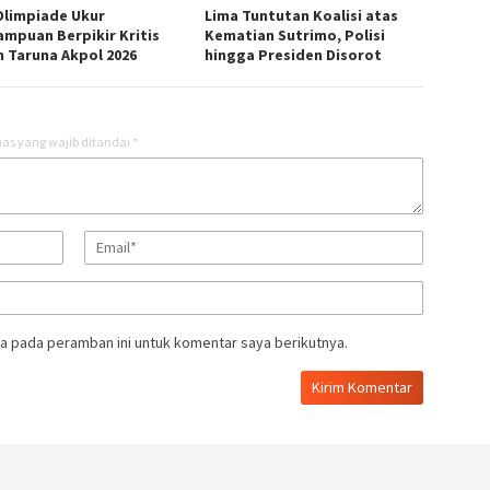
Olimpiade Ukur
Lima Tuntutan Koalisi atas
mpuan Berpikir Kritis
Kematian Sutrimo, Polisi
n Taruna Akpol 2026
hingga Presiden Disorot
as yang wajib ditandai
*
a pada peramban ini untuk komentar saya berikutnya.