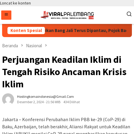
Loncat ke konten
g Puspayoga Pastikan Bang Jali Terus Dipantau, Pojok Baca dan 
Konten Spesial
Beranda
Nasional
Perjuangan Keadilan Iklim di
Tengah Risiko Ancaman Krisis
Iklim
Hostingkomaindonesia@gmail.com
Desember 2, 2024 - 21:56 WIB
434 Dilihat
Jakarta – Konferensi Perubahan Iklim PBB ke-29 (CoP-29) di
Baku, Azerbaijan, telah berakhir, Aliansi Rakyat untuk Keadilan
Iklim (ARUKI) menilai CoP-29 gagal menghasilkan keputusan