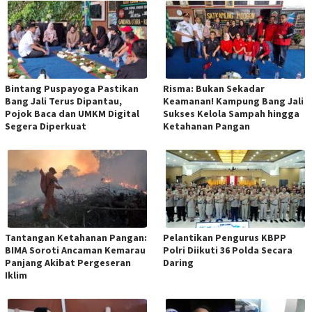
Bintang Puspayoga Pastikan
Risma: Bukan Sekadar
Bang Jali Terus Dipantau,
Keamanan! Kampung Bang Jali
Pojok Baca dan UMKM Digital
Sukses Kelola Sampah hingga
Segera Diperkuat
Ketahanan Pangan
Tantangan Ketahanan Pangan:
Pelantikan Pengurus KBPP
BIMA Soroti Ancaman Kemarau
Polri Diikuti 36 Polda Secara
Panjang Akibat Pergeseran
Daring
Iklim