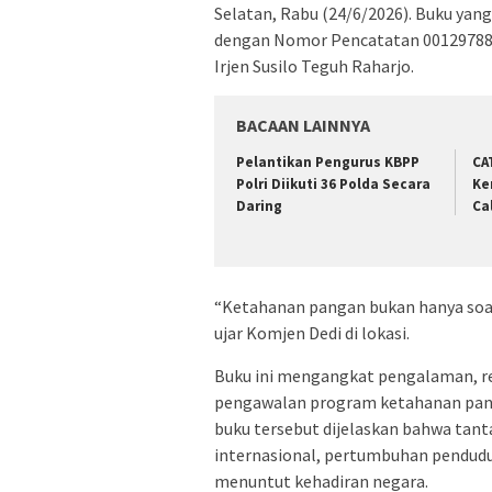
Selatan, Rabu (24/6/2026). Buku yang
dengan Nomor Pencatatan 001297886 
Irjen Susilo Teguh Raharjo.
BACAAN LAINNYA
Pelantikan Pengurus KBPP
CA
Polri Diikuti 36 Polda Secara
Ke
Daring
Ca
“Ketahanan pangan bukan hanya soal
ujar Komjen Dedi di lokasi.
Buku ini mengangkat pengalaman, re
pengawalan program ketahanan pang
buku tersebut dijelaskan bahwa tant
internasional, pertumbuhan penduduk
menuntut kehadiran negara.