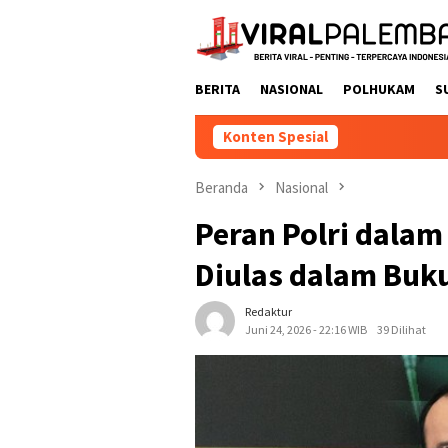
Loncat
ke
konten
BERITA
NASIONAL
POLHUKAM
S
Konten Spesial
Beranda
Nasional
Peran Polri dala
Diulas dalam Buk
Redaktur
Juni 24, 2026 - 22:16 WIB
39 Dilihat