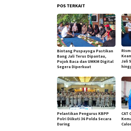
POS TERKAIT
Rism
Bintang Puspayoga Pastikan
Keam
Bang Jali Terus Dipantau,
Jali
Pojok Baca dan UMKM Digital
hing
Segera Diperkuat
Pelantikan Pengurus KBPP
CAT 
Polri Diikuti 36 Polda Secara
Kema
Daring
Calo