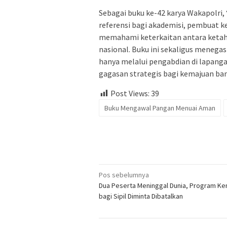
Sebagai buku ke-42 karya Wakapolri
referensi bagi akademisi, pembuat ke
memahami keterkaitan antara ketah
nasional. Buku ini sekaligus menega
hanya melalui pengabdian di lapang
gagasan strategis bagi kemajuan ba
Post Views:
39
Buku Mengawal Pangan Menuai Aman
Navigasi
Pos sebelumnya
Dua Peserta Meninggal Dunia, Program Kem
pos
bagi Sipil Diminta Dibatalkan