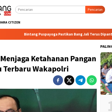
Pencarian
UARA CITIZEN
Bintang Puspayoga Pastikan Bang Jali Terus Dipantau, Pojok Ba
PALIN
m Menjaga Ketahanan Pangan
u Terbaru Wakapolri