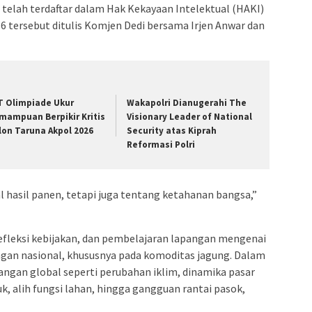
 telah terdaftar dalam Hak Kekayaan Intelektual (HAKI)
tersebut ditulis Komjen Dedi bersama Irjen Anwar dan
T Olimpiade Ukur
Wakapolri Dianugerahi The
mampuan Berpikir Kritis
Visionary Leader of National
lon Taruna Akpol 2026
Security atas Kiprah
Reformasi Polri
 hasil panen, tetapi juga tentang ketahanan bangsa,”
fleksi kebijakan, dan pembelajaran lapangan mengenai
an nasional, khususnya pada komoditas jagung. Dalam
angan global seperti perubahan iklim, dinamika pasar
, alih fungsi lahan, hingga gangguan rantai pasok,