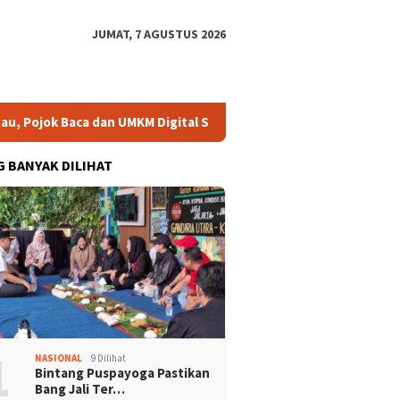
JUMAT, 7 AGUSTUS 2026
ca dan UMKM Digital Segera Diperkuat
Risma: Bukan Seka
G BANYAK DILIHAT
1
NASIONAL
9 Dilihat
Bintang Puspayoga Pastikan
Bang Jali Ter…