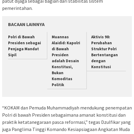
patut dijaga sebagai bagian dari stabilitas sistem
pemerintahan.
BACAAN LAINNYA
Polri di Bawah
Muannas
Aktivis 98:
Presiden sebagai
Alaidid: Kapolri
Perubahan
Penjaga Mandat
di Bawah
Struktur Polri
Sipil
Presiden
Bertentangan
adalah Desain
dengan
Konstitusi,
Konstitusi
Bukan
Komoditas
Politik
“KOKAM dan Pemuda Muhammadiyah mendukung penempatan
Polri di bawah Presiden sebagaimana amanat konstitusi dan
praktik ketatanegaraan pasca reformasi,” tegas Dzulfikar yang
juga Panglima Tinggi Komando Kesiapsiagaan Angkatan Muda