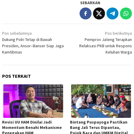
SEBARKAN
Navigasi
Pos sebelumnya
Pos berikutnya
pos
Dukung Polri Tetap di Bawah
Pemprov Jateng Terapkan
Presiden, Ansor–Banser Siap Jaga
Relaksasi PKB untuk Respons
Kamtibmas
Keluhan Warga
POS TERKAIT
Revisi UU HAM Dinilai Jadi
Bintang Puspayoga Pastikan
Momentum Benahi Mekanisme
Bang Jali Terus Dipantau,
Penegakan HAM
Pojok Baca dan UMKM Digital