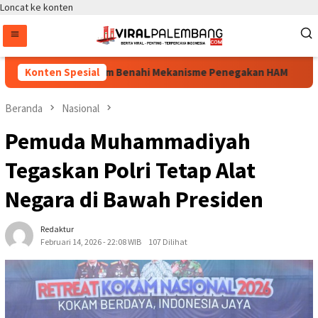
Loncat ke konten
lai Jadi Momentum Benahi Mekanisme Penegakan HAM
Konten Spesial
Bin
Beranda
Nasional
Pemuda Muhammadiyah
Tegaskan Polri Tetap Alat
Negara di Bawah Presiden
Redaktur
Februari 14, 2026 - 22:08 WIB
107 Dilihat