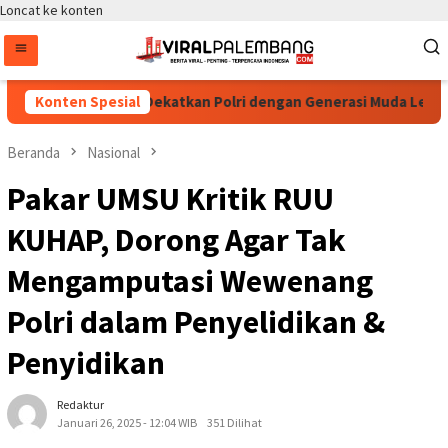
Loncat ke konten
inilai Berhasil Dekatkan Polri dengan Generasi Muda Lewat E-Spo
Konten Spesial
Beranda
Nasional
Pakar UMSU Kritik RUU
KUHAP, Dorong Agar Tak
Mengamputasi Wewenang
Polri dalam Penyelidikan &
Penyidikan
Redaktur
Januari 26, 2025 - 12:04 WIB
351 Dilihat