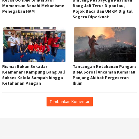
Revisi UU HAM Dinilai Jadi
Bintang Puspayoga Pastikan
Momentum Benahi Mekanisme
Bang Jali Terus Dipantau,
Penegakan HAM
Pojok Baca dan UMKM Digital
Segera Diperkuat
Risma: Bukan Sekadar
Tantangan Ketahanan Pangan:
Keamanan! Kampung Bang Jali
BIMA Soroti Ancaman Kemarau
Sukses Kelola Sampah hingga
Panjang Akibat Pergeseran
Ketahanan Pangan
Iklim
Tambahkan Komentar