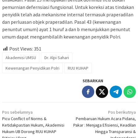
pemurnian defernsiasi fungsional. Untuk koreksi atas tindakan
penyidik telah ada mekanisme internal termasuk praperadilan
dan perluasan objek praperadilan. Pasal 43 (kewenangan
penuntut umum) ayat 1 huruf a dan b menunjukkan penuntut
umum dapat mengambilalih kewenangan penyidik Polri.
Post Views:
351
Akademisi UMSU
Dr. Alpi Sahari
Kewenangan Penyidikan Polri
RUU KUHAP
SEBARKAN
Navigasi
Pos sebelumnya
Pos berikutnya
pos
Picu Conflict of Norms &
Pembaruan Hukum Acara Pidana,
Ketidakpastian Hukum, Akademisi
Pakar : Menjaga Efisiensi, Keadilan
Hukum UB Dorong RUU KUHAP
Hingga Transparansi &