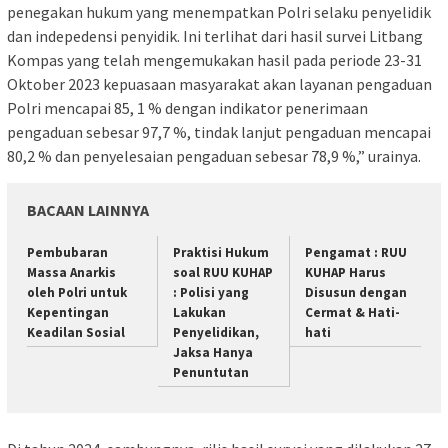
penegakan hukum yang menempatkan Polri selaku penyelidik
dan indepedensi penyidik. Ini terlihat dari hasil survei Litbang
Kompas yang telah mengemukakan hasil pada periode 23-31
Oktober 2023 kepuasaan masyarakat akan layanan pengaduan
Polri mencapai 85, 1 % dengan indikator penerimaan
pengaduan sebesar 97,7 %, tindak lanjut pengaduan mencapai
80,2 % dan penyelesaian pengaduan sebesar 78,9 %,” urainya.
BACAAN LAINNYA
Pembubaran
Praktisi Hukum
Pengamat : RUU
Massa Anarkis
soal RUU KUHAP
KUHAP Harus
oleh Polri untuk
: Polisi yang
Disusun dengan
Kepentingan
Lakukan
Cermat & Hati-
Keadilan Sosial
Penyelidikan,
hati
Jaksa Hanya
Penuntutan