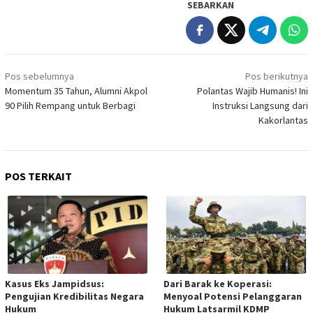
SEBARKAN
Navigasi
Pos sebelumnya
Pos berikutnya
pos
Momentum 35 Tahun, Alumni Akpol
Polantas Wajib Humanis! Ini
90 Pilih Rempang untuk Berbagi
Instruksi Langsung dari
Kakorlantas
POS TERKAIT
Kasus Eks Jampidsus:
Dari Barak ke Koperasi:
Pengujian Kredibilitas Negara
Menyoal Potensi Pelanggaran
Hukum
Hukum Latsarmil KDMP