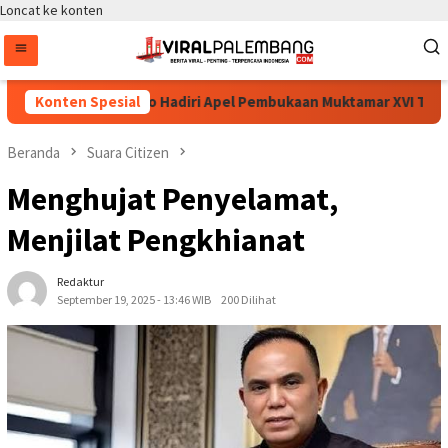
Loncat ke konten
tyo Sigit Prabowo Hadiri Apel Pembukaan Muktamar XVI Tapak Suci
Konten Spesial
Beranda
Suara Citizen
Menghujat Penyelamat,
Menjilat Pengkhianat
Redaktur
September 19, 2025 - 13:46 WIB
200 Dilihat