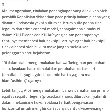

Alpi mengatakan, tindakan penangkapan yang dilakukan oleh
penyidik Kepolisian didasarkan pada prinsip hukum pidana yang
dianut di Indonesia yakni nullum delictum nulla poena sine
legality dan crime control model, sebagaimana dimaksud
dalam KUH Pidana dan KUHAP yang dalam penerapannya
tentunya membatasi hak-hak sipil, artinya agar hak-hak sipil
tidak dibatasi oleh hukum maka jangan melakukan
pelanggaran atau kejahatan.
“Di dalam dalil mengemukakan bahwa ‘keinginan perubahan
suatu keadaan harus dimulai dari perubahan diri sendiri
(innallaha la yughayyiru bi qoumin hatta yugairu ma
biamfusihim)’,” ujarnya.
Lebih lanjut, Alpi mengemukakann bahwa pemahaman prinsip
equitas sequitur legem (procedural) harus diluruskan, yakni di
dalam mekanisme hukum pidana terkait pengawasan
horizontal untuk menghindari adanya bentuk kesewenang-