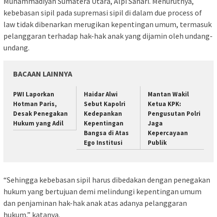
Muhammadiyah Sumatera Utara, Alpi Sahari. Menurutnya,
kebebasan sipil pada supremasi sipil di dalam due process of
law tidak dibenarkan merugikan kepentingan umum, termasuk
pelanggaran terhadap hak-hak anak yang dijamin oleh undang-
undang.
BACAAN LAINNYA
PWI Laporkan
Haidar Alwi
Mantan Wakil
Hotman Paris,
Sebut Kapolri
Ketua KPK:
Desak Penegakan
Kedepankan
Pengusutan Polri
Hukum yang Adil
Kepentingan
Jaga
Bangsa di Atas
Kepercayaan
Ego Institusi
Publik
“Sehingga kebebasan sipil harus dibedakan dengan penegakan
hukum yang bertujuan demi melindungi kepentingan umum
dan penjaminan hak-hak anak atas adanya pelanggaran
hukum,” katanya.