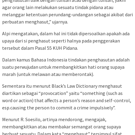
penghasutan baik dengan tulisan atau dengan tulisan, yakni
agar orang lain melakukan sesuatu tindak pidana atau
melanggar ketentuan perundang-undangan sebagai akibat dari
perbuatan menghasut,” ujarnya.
Alpi mengatakan, dalam hal ini tidak dipersoalkan apakah ada
upaya dari si penghasut seperti halnya pada penggerakan
tersebut dalam Pasal 55 KUH Pidana.
Dalam kamus Bahasa Indonesia tindakan penghasutan adalah
suatu perwujudan untuk membangkitkan hati orang supaya
marah (untuk melawan atau memberontak).
Sementara itu menurut Black’s Law Dictionary menghasut
diartikan sebagai “provocation” yaitu “something (such as
word or action) that affects a person’s reason and self-control,
esp.causing the person to commit a crime impulsively”.
Menurut R. Soesilo, artinya mendorong, mengajak,
membangkitkan atau membakar semangat orang supaya
berbuat sesuatu. Dalam kata “menghasut” tersimpul sifat