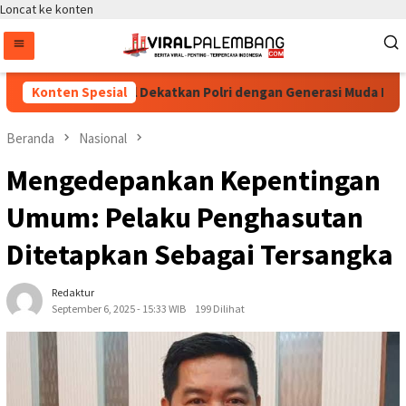
Loncat ke konten
 Dinilai Berhasil Dekatkan Polri dengan Generasi Muda Lewat E-S
Konten Spesial
Beranda
Nasional
Mengedepankan Kepentingan
Umum: Pelaku Penghasutan
Ditetapkan Sebagai Tersangka
Redaktur
September 6, 2025 - 15:33 WIB
199 Dilihat