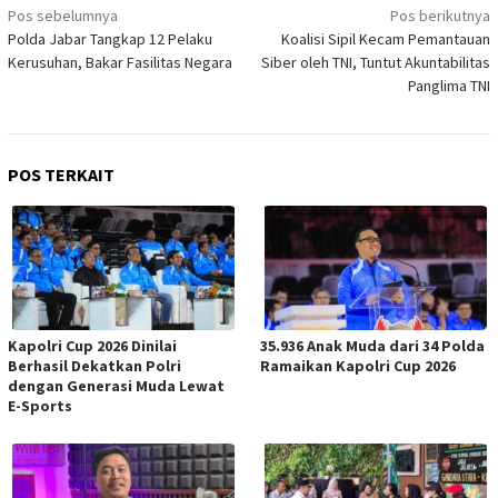
Navigasi
Pos sebelumnya
Pos berikutnya
pos
Polda Jabar Tangkap 12 Pelaku
Koalisi Sipil Kecam Pemantauan
Kerusuhan, Bakar Fasilitas Negara
Siber oleh TNI, Tuntut Akuntabilitas
Panglima TNI
POS TERKAIT
Kapolri Cup 2026 Dinilai
35.936 Anak Muda dari 34 Polda
Berhasil Dekatkan Polri
Ramaikan Kapolri Cup 2026
dengan Generasi Muda Lewat
E-Sports