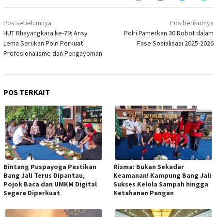
Navigasi
Pos sebelumnya
Pos berikutnya
pos
HUT Bhayangkara ke-79: Ansy
Polri Pamerkan 30 Robot dalam
Lema Serukan Polri Perkuat
Fase Sosialisasi 2025-2026
Profesionalisme dan Pengayoman
POS TERKAIT
Bintang Puspayoga Pastikan
Risma: Bukan Sekadar
Bang Jali Terus Dipantau,
Keamanan! Kampung Bang Jali
Pojok Baca dan UMKM Digital
Sukses Kelola Sampah hingga
Segera Diperkuat
Ketahanan Pangan