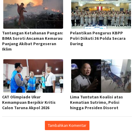
Tantangan Ketahanan Pangan:
Pelantikan Pengurus KBPP
BIMA Soroti Ancaman Kemarau
Polri Diikuti 36 Polda Secara
Panjang Akibat Pergeseran
Daring
Iklim
CAT Olimpiade Ukur
Lima Tuntutan Koalisi atas
Kemampuan Berpikir Kritis
Kematian Sutrimo, Polisi
Calon Taruna Akpol 2026
hingga Presiden Disorot
Tambahkan Komentar