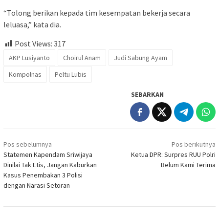
“Tolong berikan kepada tim kesempatan bekerja secara
leluasa,” kata dia.
Post Views:
317
AKP Lusiyanto
Choirul Anam
Judi Sabung Ayam
Kompolnas
Peltu Lubis
SEBARKAN
Navigasi
Pos sebelumnya
Pos berikutnya
pos
Statemen Kapendam Sriwijaya
Ketua DPR: Surpres RUU Polri
Dinilai Tak Etis, Jangan Kaburkan
Belum Kami Terima
Kasus Penembakan 3 Polisi
dengan Narasi Setoran