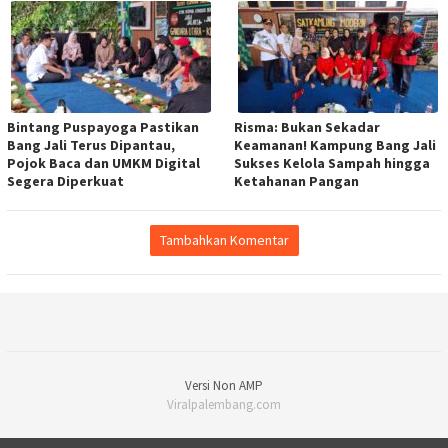
Bintang Puspayoga Pastikan
Risma: Bukan Sekadar
Bang Jali Terus Dipantau,
Keamanan! Kampung Bang Jali
Pojok Baca dan UMKM Digital
Sukses Kelola Sampah hingga
Segera Diperkuat
Ketahanan Pangan
Tambahkan Komentar
Versi Non AMP
Viralpalembang.com