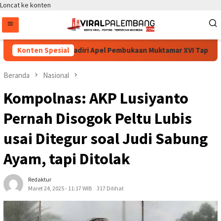
Loncat ke konten
 Sigit Prabowo Hadiri Apel Pembukaan Muktamar XVI Tapak Suci di
Konten Spesial
Beranda
Nasional
Kompolnas: AKP Lusiyanto
Pernah Disogok Peltu Lubis
usai Ditegur soal Judi Sabung
Ayam, tapi Ditolak
Redaktur
Maret 24, 2025 - 11:17 WIB
317 Dilihat