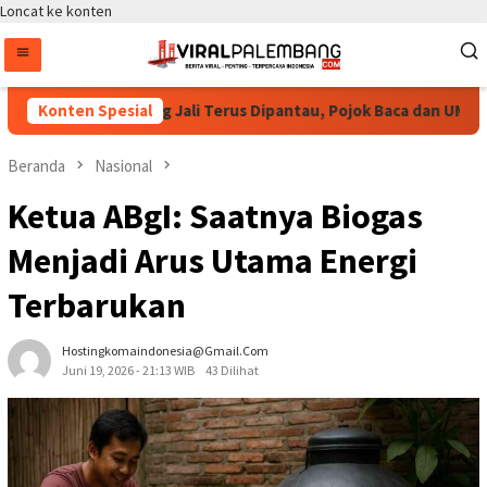
Loncat ke konten
ga Pastikan Bang Jali Terus Dipantau, Pojok Baca dan UMKM Digi
Konten Spesial
Beranda
Nasional
Ketua ABgI: Saatnya Biogas
Menjadi Arus Utama Energi
Terbarukan
Hostingkomaindonesia@gmail.com
Juni 19, 2026 - 21:13 WIB
43 Dilihat