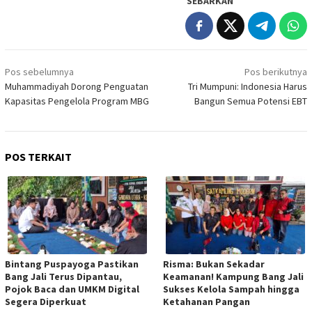
SEBARKAN
Navigasi
Pos sebelumnya
Pos berikutnya
pos
Muhammadiyah Dorong Penguatan
Tri Mumpuni: Indonesia Harus
Kapasitas Pengelola Program MBG
Bangun Semua Potensi EBT
POS TERKAIT
Bintang Puspayoga Pastikan
Risma: Bukan Sekadar
Bang Jali Terus Dipantau,
Keamanan! Kampung Bang Jali
Pojok Baca dan UMKM Digital
Sukses Kelola Sampah hingga
Segera Diperkuat
Ketahanan Pangan