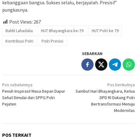
kebanggaan bangsa. Sukses selalu, berjayalah. Presisi!”
pungkasnya.
Post Views:
267
Bahlil Lahadalia
HUT Bhayangkara ke-79
HUT Polri ke 79
Kontribusi Polri
Polri Presisi
SEBARKAN
Navigasi
Pos sebelumnya
Pos berikutnya
pos
Penuh Inspirasi! Masa Depan Dapur
Sambut Hari Bhayangkara, Ketua
Sehat Dimulai dari SPPG Polri
DPD RI Dukung Polri
Pejaten
Bertransformasi Menuju
Modernitas
POS TERKAIT