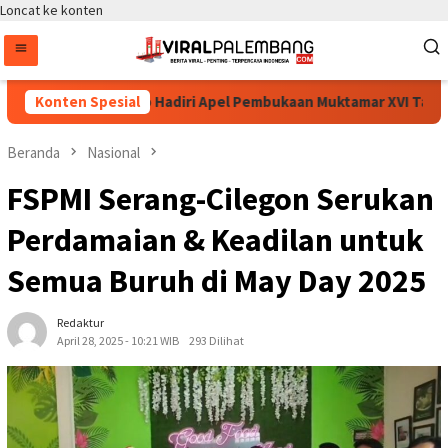
Loncat ke konten
tyo Sigit Prabowo Hadiri Apel Pembukaan Muktamar XVI Tapak Suci
Konten Spesial
Beranda
Nasional
FSPMI Serang-Cilegon Serukan
Perdamaian & Keadilan untuk
Semua Buruh di May Day 2025
Redaktur
April 28, 2025 - 10:21 WIB
293 Dilihat