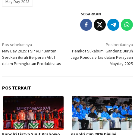
May Day 2025
SEBARKAN
Navigasi
Pos sebelumnya
Pos berikutnya
pos
May Day 2025: FSP KEP Banten
Pemkot Sukabumi Gandeng Buruh
Serukan Buruh Berperan Aktif
Jaga Kondusivitas dalam Perayaan
dalam Peningkatan Produktivitas
Mayday 2025
POS TERKAIT
Kapolri Listyo Sigit Prabowo
Kapolri Cup 2026 Dinilai