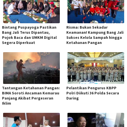
Bintang Puspayoga Pastikan
Risma: Bukan Sekadar
Bang Jali Terus Dipantau,
Keamanan! Kampung Bang Jali
Pojok Baca dan UMKM Digital
Sukses Kelola Sampah hingga
Segera Diperkuat
Ketahanan Pangan
Tantangan Ketahanan Pangan:
Pelantikan Pengurus KBPP
BIMA Soroti Ancaman Kemarau
Polri Diikuti 36 Polda Secara
Panjang Akibat Pergeseran
Daring
Iklim