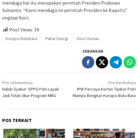
menduga hal itu merupakan perintah Presiden Prabowo
Subianto. “Kami menduga ini perintah Presiden ke Kapolri,”
ungkap Yusri.
Post Views:
34
Korupsi Batubara
Pakar Energi
Yusri Usman
SEBARKAN
Navigasi
Pos sebelumnya
Pos berikutnya
pos
Habib Syakur: SPPG Polri Layak
IPW Percaya Kortas Tipikor Polri
Jadi Tolok Ukur Program MBG
Mampu Bongkar Korupsi Batu Bara
POS TERKAIT