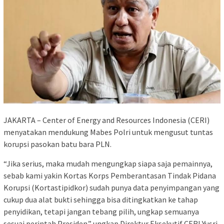
JAKARTA – Center of Energy and Resources Indonesia (CERI)
menyatakan mendukung Mabes Polri untuk mengusut tuntas
korupsi pasokan batu bara PLN.
“Jika serius, maka mudah mengungkap siapa saja pemainnya,
sebab kami yakin Kortas Korps Pemberantasan Tindak Pidana
Korupsi (Kortastipidkor) sudah punya data penyimpangan yang
cukup dua alat bukti sehingga bisa ditingkatkan ke tahap
penyidikan, tetapi jangan tebang pilih, ungkap semuanya
sesuai perintah Presiden.” ungkap Direktur Eksekutif CERI Yusri