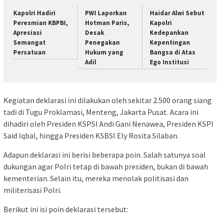
Kapolri Hadiri
PWI Laporkan
Haidar Alwi Sebut
Peresmian KBPBI,
Hotman Paris,
Kapolri
Apresiasi
Desak
Kedepankan
Semangat
Penegakan
Kepentingan
Persatuan
Hukum yang
Bangsa di Atas
Adil
Ego Institusi
Kegiatan deklarasi ini dilakukan oleh sekitar 2.500 orang siang
tadi di Tugu Proklamasi, Menteng, Jakarta Pusat. Acara ini
dihadiri oleh Presiden KSPSI Andi Gani Nenawea, Presiden KSPI
Said Iqbal, hingga Presiden KSBSI Ely Rosita Silaban.
Adapun deklarasi ini berisi beberapa poin. Salah satunya soal
dukungan agar Polri tetap di bawah presiden, bukan di bawah
kementerian. Selain itu, mereka menolak politisasi dan
militerisasi Polri.
Berikut ini isi poin deklarasi tersebut: