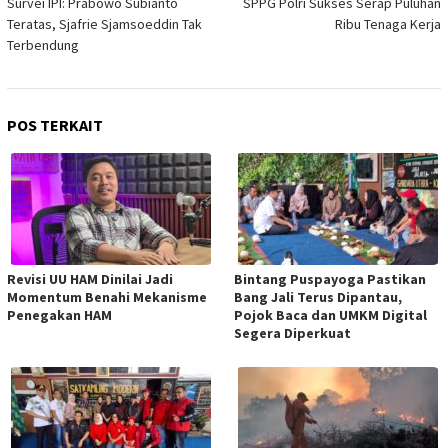
pos
Survei IPI: Prabowo Subianto
SPPG Polri Sukses Serap Puluhan
Teratas, Sjafrie Sjamsoeddin Tak
Ribu Tenaga Kerja
Terbendung
POS TERKAIT
Revisi UU HAM Dinilai Jadi
Bintang Puspayoga Pastikan
Momentum Benahi Mekanisme
Bang Jali Terus Dipantau,
Penegakan HAM
Pojok Baca dan UMKM Digital
Segera Diperkuat