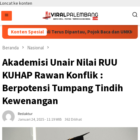
Loncat ke konten
astikan Bang Jali Terus Dipantau, Pojok Baca dan UMKM Digital 
Konten Spesial
Beranda
Nasional
Akademisi Unair Nilai RUU
KUHAP Rawan Konflik :
Berpotensi Tumpang Tindih
Kewenangan
Redaktur
Januari 24, 2025 - 11:19 WIB
362 Dilihat