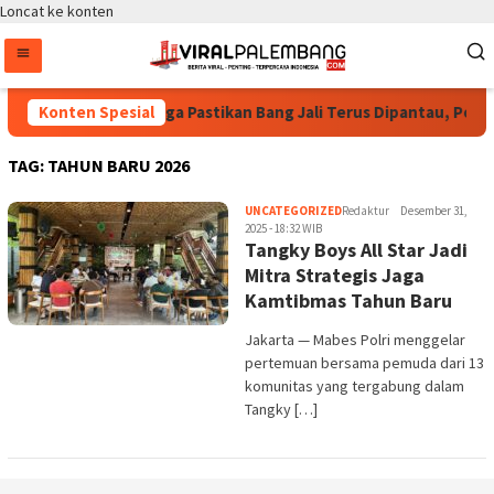
Loncat ke konten
Bintang Puspayoga Pastikan Bang Jali Terus Dipantau, Pojok
Konten Spesial
TAG:
TAHUN BARU 2026
UNCATEGORIZED
Redaktur
Desember 31,
2025 - 18:32 WIB
Tangky Boys All Star Jadi
Mitra Strategis Jaga
Kamtibmas Tahun Baru
Jakarta — Mabes Polri menggelar
pertemuan bersama pemuda dari 13
komunitas yang tergabung dalam
Tangky […]