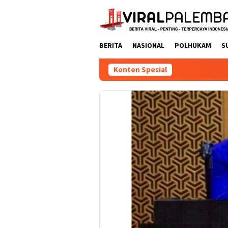
Loncat
ke
konten
BERITA
NASIONAL
POLHUKAM
S
Konten Spesial