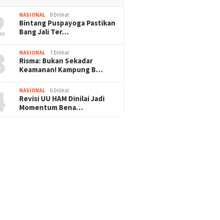
2
NASIONAL
9 Dilihat
Bintang Puspayoga Pastikan
Bang Jali Ter…
3
NASIONAL
7 Dilihat
Risma: Bukan Sekadar
Keamanan! Kampung B…
4
NASIONAL
6 Dilihat
Revisi UU HAM Dinilai Jadi
Momentum Bena…