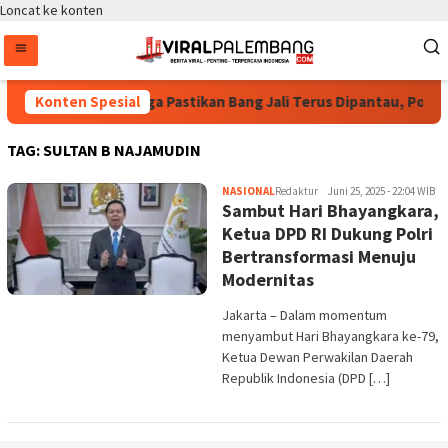
Loncat ke konten
Bintang Puspayoga Pastikan Bang Jali Terus Dipantau, Pojok
Konten Spesial
TAG:
SULTAN B NAJAMUDIN
NASIONAL
Redaktur
Juni 25, 2025 - 22:04 WIB
Sambut Hari Bhayangkara,
Ketua DPD RI Dukung Polri
Bertransformasi Menuju
Modernitas
Jakarta – Dalam momentum
menyambut Hari Bhayangkara ke-79,
Ketua Dewan Perwakilan Daerah
Republik Indonesia (DPD […]