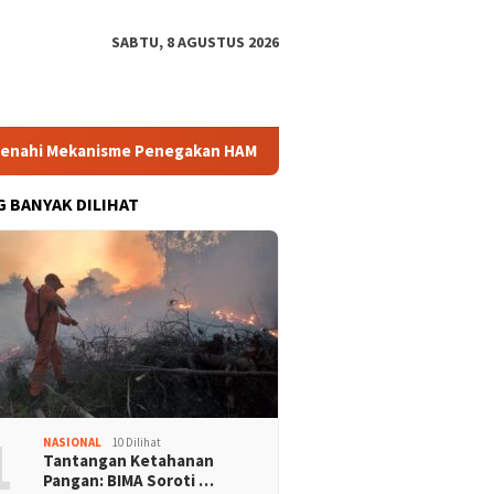
SABTU, 8 AGUSTUS 2026
hi Mekanisme Penegakan HAM
Bintang Puspayoga Pastikan 
G BANYAK DILIHAT
1
NASIONAL
10 Dilihat
Tantangan Ketahanan
Pangan: BIMA Soroti …