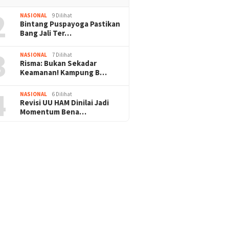
2
NASIONAL
9 Dilihat
Bintang Puspayoga Pastikan
Bang Jali Ter…
3
NASIONAL
7 Dilihat
Risma: Bukan Sekadar
Keamanan! Kampung B…
4
NASIONAL
6 Dilihat
Revisi UU HAM Dinilai Jadi
Momentum Bena…