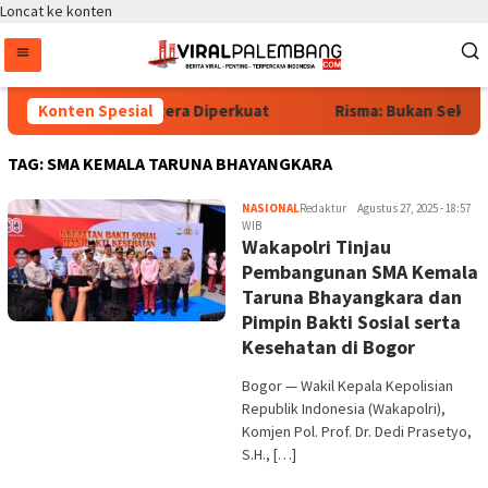
Loncat ke konten
dan UMKM Digital Segera Diperkuat
Konten Spesial
Risma: Bukan Sekadar
TAG:
SMA KEMALA TARUNA BHAYANGKARA
NASIONAL
Redaktur
Agustus 27, 2025 - 18:57
WIB
Wakapolri Tinjau
Pembangunan SMA Kemala
Taruna Bhayangkara dan
Pimpin Bakti Sosial serta
Kesehatan di Bogor
Bogor — Wakil Kepala Kepolisian
Republik Indonesia (Wakapolri),
Komjen Pol. Prof. Dr. Dedi Prasetyo,
S.H., […]