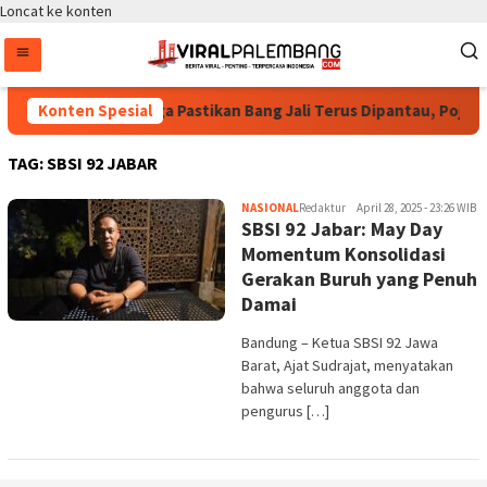
Loncat ke konten
Bintang Puspayoga Pastikan Bang Jali Terus Dipantau, Pojok 
Konten Spesial
TAG:
SBSI 92 JABAR
NASIONAL
Redaktur
April 28, 2025 - 23:26 WIB
SBSI 92 Jabar: May Day
Momentum Konsolidasi
Gerakan Buruh yang Penuh
Damai
Bandung – Ketua SBSI 92 Jawa
Barat, Ajat Sudrajat, menyatakan
bahwa seluruh anggota dan
pengurus […]