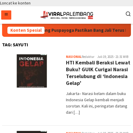
Loncat ke konten
Konten Spesial
Bintang Puspayoga Pastikan Bang Jali Terus Dipa
TAG:
SAYUTI
NASIONAL
Redaktur
Juli 19, 2025 - 21:31 WIB
HTI Kembali Beraksi Lewat
Buku? GUIK Curigai Narasi
Terselubung di ‘Indonesia
Gelap’
Jakarta– Narasi kelam dalam buku
Indonesia Gelap kembali menjadi
sorotan. Kali ini, peringatan datang
dari […]