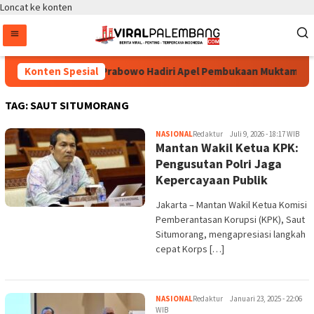
Loncat ke konten
Kapolri Listyo Sigit Prabowo Hadiri Apel Pembukaan Muktamar XV
Konten Spesial
TAG:
SAUT SITUMORANG
NASIONAL
Redaktur
Juli 9, 2026 - 18:17 WIB
Mantan Wakil Ketua KPK:
Pengusutan Polri Jaga
Kepercayaan Publik
Jakarta – Mantan Wakil Ketua Komisi
Pemberantasan Korupsi (KPK), Saut
Situmorang, mengapresiasi langkah
cepat Korps […]
NASIONAL
Redaktur
Januari 23, 2025 - 22:06
WIB