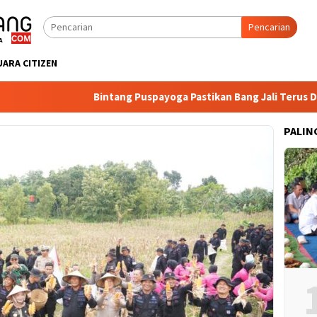
Pencarian
UARA CITIZEN
Bintang Puspayoga Pastikan Bang Jali Terus Dipant
PALIN