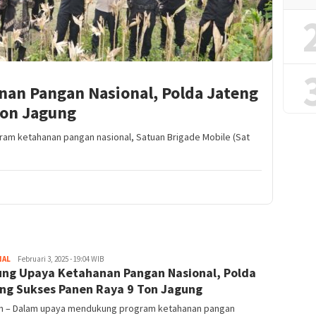
an Pangan Nasional, Polda Jateng
Ton Jagung
am ketahanan pangan nasional, Satuan Brigade Mobile (Sat
NAL
Redaktur
Februari 3, 2025 - 19:04 WIB
ng Upaya Ketahanan Pangan Nasional, Polda
ng Sukses Panen Raya 9 Ton Jagung
n – Dalam upaya mendukung program ketahanan pangan