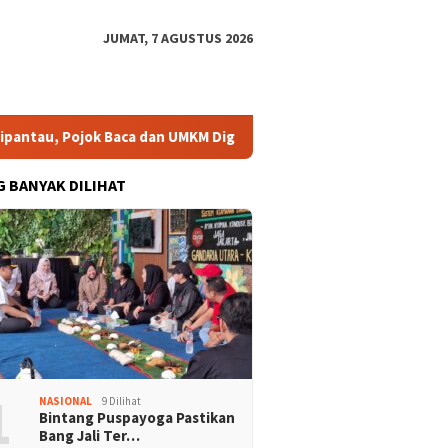
JUMAT, 7 AGUSTUS 2026
au, Pojok Baca dan UMKM Digital Segera Diperkuat
Risma
G BANYAK DILIHAT
1
NASIONAL
9 Dilihat
Bintang Puspayoga Pastikan
Bang Jali Ter…