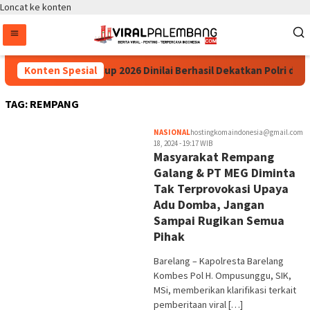
Loncat ke konten
Konten Spesial
Kapolri Cup 2026 Dinilai Berhasil Dekatkan Polri de
TAG:
REMPANG
NASIONAL
hostingkomaindonesia@gmail.com
18, 2024 - 19:17 WIB
Masyarakat Rempang
Galang & PT MEG Diminta
Tak Terprovokasi Upaya
Adu Domba, Jangan
Sampai Rugikan Semua
Pihak
Barelang – Kapolresta Barelang
Kombes Pol H. Ompusunggu, SIK,
MSi, memberikan klarifikasi terkait
pemberitaan viral […]