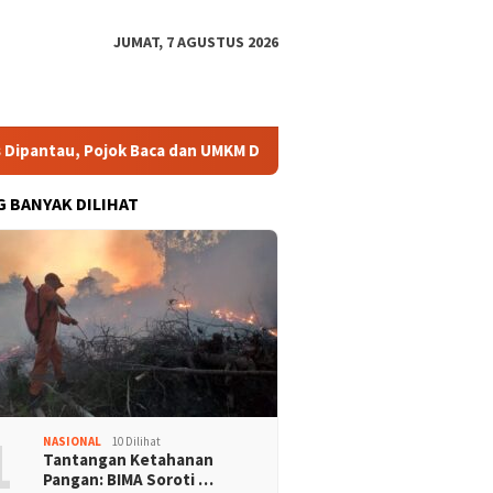
JUMAT, 7 AGUSTUS 2026
ntau, Pojok Baca dan UMKM Digital Segera Diperkuat
Rism
G BANYAK DILIHAT
1
NASIONAL
10 Dilihat
Tantangan Ketahanan
Pangan: BIMA Soroti …