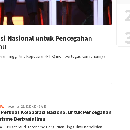
asi Nasional untuk Pencegahan
mu
ruan Tinggi Ilmu Kepolisian (PTIK) mempertegas komitmennya
NAL
Redaktur
November 27, 2025 - 20:45 WIB
 Perkuat Kolaborasi Nasional untuk Pencegahan
risme Berbasis Ilmu
a — Pusat Studi Terorisme Perguruan Tinggi Ilmu Kepolisian