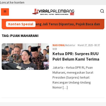
Loncat ke konten
uspayoga Pastikan Bang Jali Terus Dipantau, Pojok Baca dan UMK
Konten Spesial
TAG:
PUAN MAHARANI
NASIONAL
Redaktur
Maret 27, 2025 - 00:37
WIB
Ketua DPR: Surpres RUU
Polri Belum Kami Terima
Jakarta – Ketua DPR RI, Puan
Maharani, menegaskan Surat
Presiden (Surpres) terkait
Rancangan Undang-Undang
Nomor […]