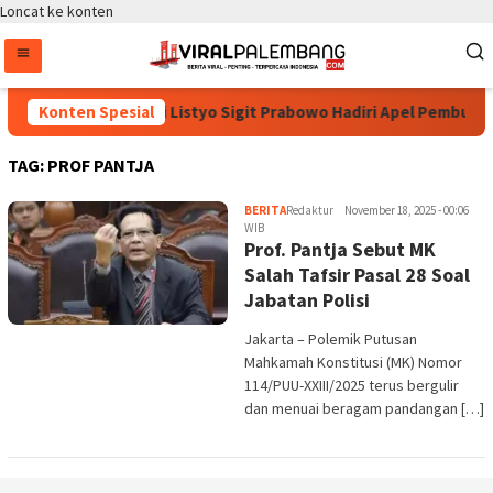
Loncat ke konten
Konten Spesial
Kapolri Listyo Sigit Prabowo Hadiri Apel Pembukaa
TAG:
PROF PANTJA
BERITA
Redaktur
November 18, 2025 - 00:06
WIB
Prof. Pantja Sebut MK
Salah Tafsir Pasal 28 Soal
Jabatan Polisi
Jakarta – Polemik Putusan
Mahkamah Konstitusi (MK) Nomor
114/PUU-XXIII/2025 terus bergulir
dan menuai beragam pandangan […]