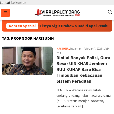
Loncat ke konten
Konten Spesial
Kapolri Listyo Sigit Prabowo Hadiri Apel Pembukaa
TAG:
PROF NOOR HARISUDIN
NASIONAL
Redaktur
Februari 7, 2025 - 14:34
WIB
Dinilai Banyak Polisi, Guru
Besar UIN KHAS Jember :
RUU KUHAP Baru Bisa
Timbulkan Kekacauan
Sistem Peradilan
JEMBER – Wacana revisi kitab
undang-undang hukum acara pidana
(KUHAP) terus menjadi sorotan,
terutama terkait […]