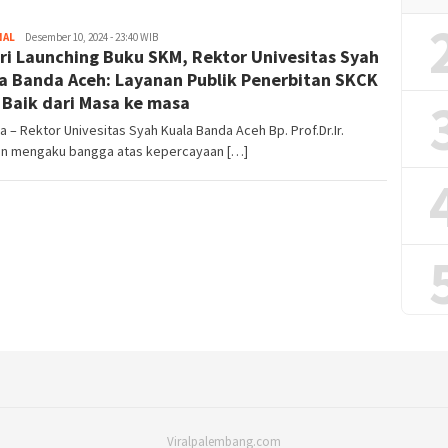
NAL
hostingkomaindonesia@gmail.com
Desember 10, 2024 - 23:40 WIB
ri Launching Buku SKM, Rektor Univesitas Syah
a Banda Aceh: Layanan Publik Penerbitan SKCK
 Baik dari Masa ke masa
a – Rektor Univesitas Syah Kuala Banda Aceh Bp. Prof.Dr.Ir.
n mengaku bangga atas kepercayaan […]
Viralpalembang.com