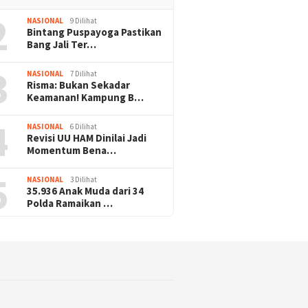
2
NASIONAL
9 Dilihat
Bintang Puspayoga Pastikan
Bang Jali Ter…
3
NASIONAL
7 Dilihat
Risma: Bukan Sekadar
Keamanan! Kampung B…
4
NASIONAL
6 Dilihat
Revisi UU HAM Dinilai Jadi
Momentum Bena…
5
NASIONAL
3 Dilihat
35.936 Anak Muda dari 34
Polda Ramaikan …