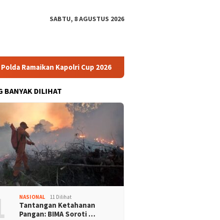
SABTU, 8 AGUSTUS 2026
lda Ramaikan Kapolri Cup 2026
Revisi UU HAM Dinilai Ja
G BANYAK DILIHAT
1
NASIONAL
11 Dilihat
Tantangan Ketahanan
Pangan: BIMA Soroti …