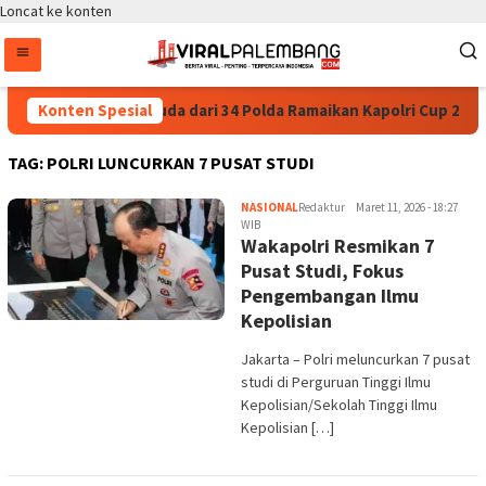
Loncat ke konten
Konten Spesial
35.936 Anak Muda dari 34 Polda Ramaikan Kapolri Cup 2026
TAG:
POLRI LUNCURKAN 7 PUSAT STUDI
NASIONAL
Redaktur
Maret 11, 2026 - 18:27
WIB
Wakapolri Resmikan 7
Pusat Studi, Fokus
Pengembangan Ilmu
Kepolisian
Jakarta – Polri meluncurkan 7 pusat
studi di Perguruan Tinggi Ilmu
Kepolisian/Sekolah Tinggi Ilmu
Kepolisian […]