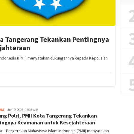
ota Tangerang Tekankan Pentingnya
jahteraan
Indonesia (PMII) menyatakan dukungannya kepada Kepolisian
NAL
Redaktur
Juni 9, 2025 - 15:33 WIB
ng Polri, PMII Kota Tangerang Tekankan
ingnya Keamanan untuk Kesejahteraan
a – Pergerakan Mahasiswa Islam Indonesia (PMII) menyatakan