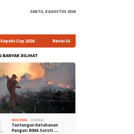
SABTU, 8 AGUSTUS 2026
lri Cup 2026
Revisi UU HAM Dinilai Jadi Momentum Bena
G BANYAK DILIHAT
1
NASIONAL
11 Dilihat
Tantangan Ketahanan
Pangan: BIMA Soroti …