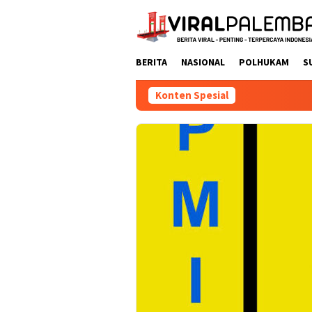
Loncat
ke
konten
BERITA
NASIONAL
POLHUKAM
S
Konten Spesial