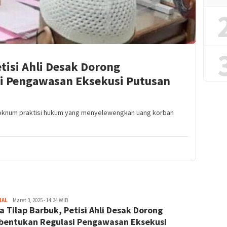
tisi Ahli Desak Dorong
i Pengawasan Eksekusi Putusan
2 oknum praktisi hukum yang menyelewengkan uang korban
NAL
Redaktur
Maret 3, 2025 - 14:34 WIB
a Tilap Barbuk, Petisi Ahli Desak Dorong
entukan Regulasi Pengawasan Eksekusi