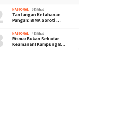
2
NASIONAL
6 Dilihat
Tantangan Ketahanan
Pangan: BIMA Soroti …
3
NASIONAL
4 Dilihat
Risma: Bukan Sekadar
Keamanan! Kampung B…