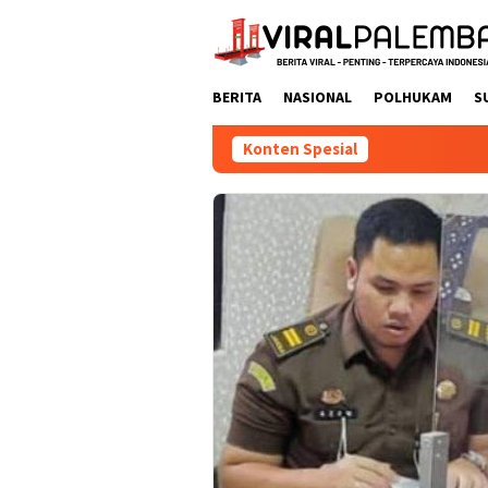
Loncat
ke
konten
BERITA
NASIONAL
POLHUKAM
S
Konten Spesial