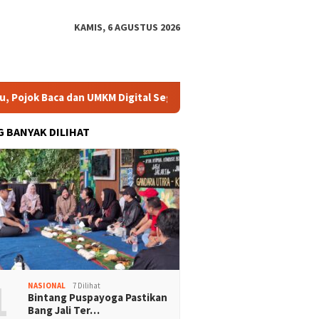
KAMIS, 6 AGUSTUS 2026
ok Baca dan UMKM Digital Segera Diperkuat
Risma: Bukan
G BANYAK DILIHAT
1
NASIONAL
7 Dilihat
Bintang Puspayoga Pastikan
Bang Jali Ter…