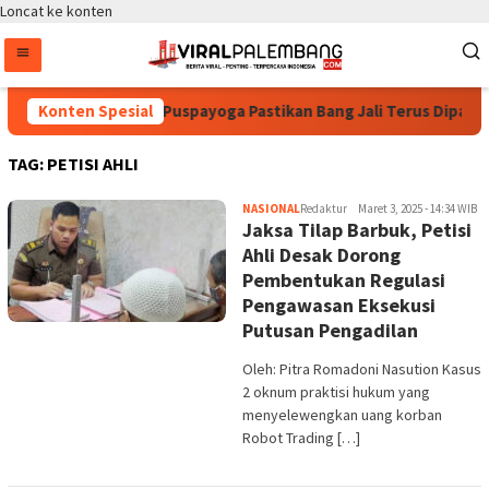
Loncat ke konten
Konten Spesial
Bintang Puspayoga Pastikan Bang Jali Terus Dipanta
TAG:
PETISI AHLI
NASIONAL
Redaktur
Maret 3, 2025 - 14:34 WIB
Jaksa Tilap Barbuk, Petisi
Ahli Desak Dorong
Pembentukan Regulasi
Pengawasan Eksekusi
Putusan Pengadilan
Oleh: Pitra Romadoni Nasution Kasus
2 oknum praktisi hukum yang
menyelewengkan uang korban
Robot Trading […]