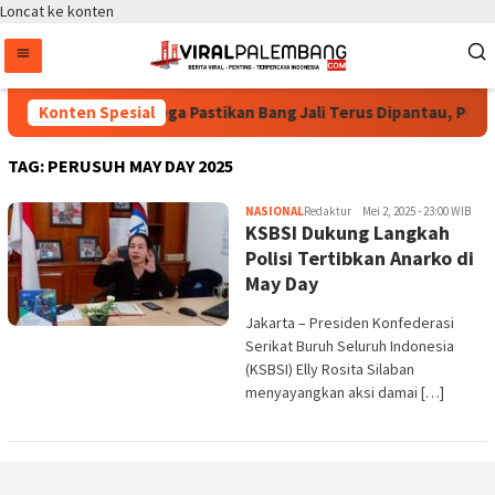
Loncat ke konten
Bintang Puspayoga Pastikan Bang Jali Terus Dipantau, Pojok
Konten Spesial
TAG:
PERUSUH MAY DAY 2025
NASIONAL
Redaktur
Mei 2, 2025 - 23:00 WIB
KSBSI Dukung Langkah
Polisi Tertibkan Anarko di
May Day
Jakarta – Presiden Konfederasi
Serikat Buruh Seluruh Indonesia
(KSBSI) Elly Rosita Silaban
menyayangkan aksi damai […]