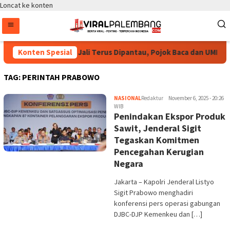
Loncat ke konten
ayoga Pastikan Bang Jali Terus Dipantau, Pojok Baca dan UMKM D
Konten Spesial
TAG:
PERINTAH PRABOWO
NASIONAL
Redaktur
November 6, 2025 - 20:26
WIB
Penindakan Ekspor Produk
Sawit, Jenderal Sigit
Tegaskan Komitmen
Pencegahan Kerugian
Negara
Jakarta – Kapolri Jenderal Listyo
Sigit Prabowo menghadiri
konferensi pers operasi gabungan
DJBC-DJP Kemenkeu dan […]