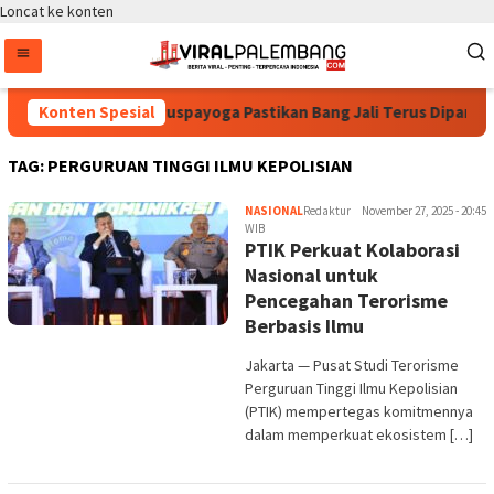
Loncat ke konten
Konten Spesial
Bintang Puspayoga Pastikan Bang Jali Terus Dipantau
TAG:
PERGURUAN TINGGI ILMU KEPOLISIAN
NASIONAL
Redaktur
November 27, 2025 - 20:45
WIB
PTIK Perkuat Kolaborasi
Nasional untuk
Pencegahan Terorisme
Berbasis Ilmu
Jakarta — Pusat Studi Terorisme
Perguruan Tinggi Ilmu Kepolisian
(PTIK) mempertegas komitmennya
dalam memperkuat ekosistem […]