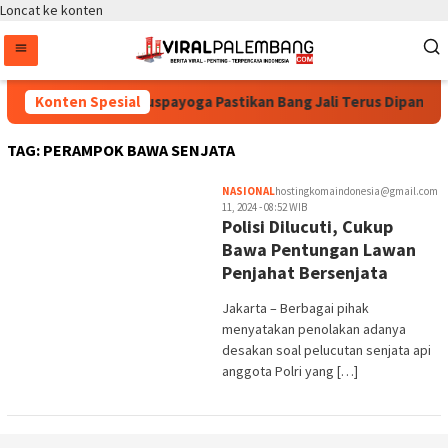
Loncat ke konten
Konten Spesial
Bintang Puspayoga Pastikan Bang Jali Terus Dipantau,
TAG:
PERAMPOK BAWA SENJATA
NASIONAL
hostingkomaindonesia@gmail.com
11, 2024 - 08:52 WIB
Polisi Dilucuti, Cukup
Bawa Pentungan Lawan
Penjahat Bersenjata
Jakarta – Berbagai pihak
menyatakan penolakan adanya
desakan soal pelucutan senjata api
anggota Polri yang […]