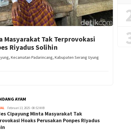
a Masyarakat Tak Terprovokasi
es Riyadus Solihin
payung, Kecamatan Padarincang, Kabupaten Serang Uyung
NDANG AYAM
NAL
Redaktur
Februari 13, 2025 - 08:52 WIB
es Cipayung Minta Masyarakat Tak
rovokasi Hoaks Perusakan Ponpes Riyadus
hin