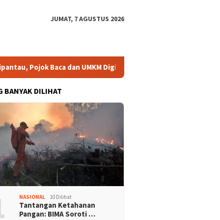
JUMAT, 7 AGUSTUS 2026
au, Pojok Baca dan UMKM Digital Segera Diperkuat
Risma:
G BANYAK DILIHAT
1
NASIONAL
10 Dilihat
Tantangan Ketahanan
Pangan: BIMA Soroti …