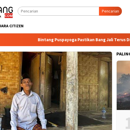
Pencarian
UARA CITIZEN
Bintang Puspayoga Pastikan Bang Jali Terus Dipant
PALIN