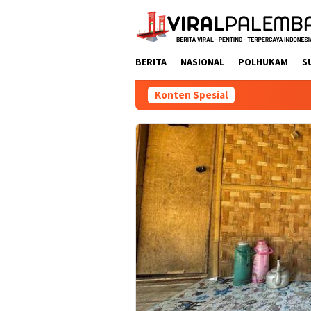
Loncat
ke
konten
BERITA
NASIONAL
POLHUKAM
S
Konten Spesial