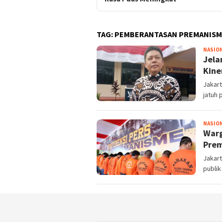
TAG:
PEMBERANTASAN PREMANISM
NASIO
Jela
Kine
Jakart
jatuh 
NASIO
Warg
Prem
Jakart
publik