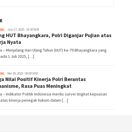
E
NAL
Redaktur
Juni 17, 2025 - 18:50 WIB
ng HUT Bhayangkara, Polri Diganjar Pujian atas
rja Nyata
a – Menjelang Hari Ulang Tahun (HUT) ke-79 Bhayangkara yang
pada 1 Juli 2025, […]
NAL
Redaktur
Mei 30, 2025 - 09:00 WIB
a Nilai Positif Kinerja Polri Berantas
anisme, Rasa Puas Meningkat
a – Indikator Politik Indonesia merilis survei tingkat kepuasan
 atas kinerja penegak hukum dalam […]