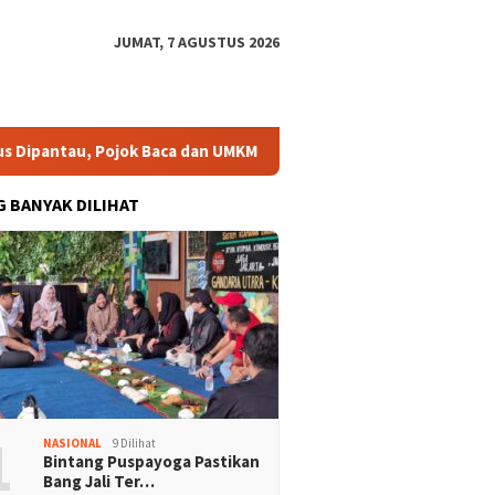
JUMAT, 7 AGUSTUS 2026
ntau, Pojok Baca dan UMKM Digital Segera Diperkuat
Ris
G BANYAK DILIHAT
1
NASIONAL
9 Dilihat
Bintang Puspayoga Pastikan
Bang Jali Ter…