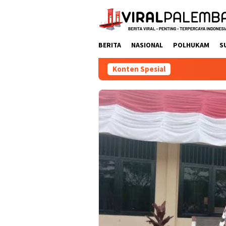
Loncat
ke
konten
BERITA
NASIONAL
POLHUKAM
S
Konten Spesial