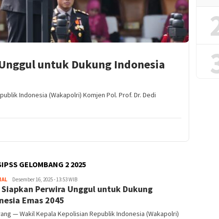
 Unggul untuk Dukung Indonesia
blik Indonesia (Wakapolri) Komjen Pol. Prof. Dr. Dedi
SIPSS GELOMBANG 2 2025
NAL
Redaktur
Desember 16, 2025 - 13:53 WIB
i Siapkan Perwira Unggul untuk Dukung
nesia Emas 2045
ng — Wakil Kepala Kepolisian Republik Indonesia (Wakapolri)