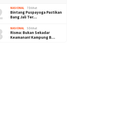
2
NASIONAL
7 Dilihat
Bintang Puspayoga Pastikan
Bang Jali Ter…
3
NASIONAL
5 Dilihat
Risma: Bukan Sekadar
Keamanan! Kampung B…