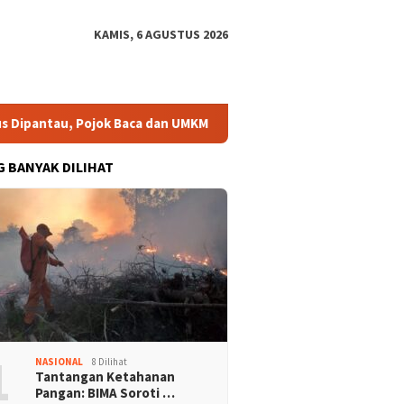
KAMIS, 6 AGUSTUS 2026
antau, Pojok Baca dan UMKM Digital Segera Diperkuat
Ri
G BANYAK DILIHAT
1
NASIONAL
8 Dilihat
Tantangan Ketahanan
Pangan: BIMA Soroti …