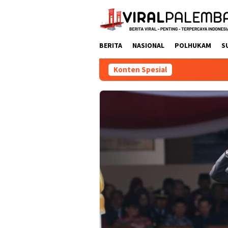
Loncat
ke
konten
BERITA
NASIONAL
POLHUKAM
S
Konten Spesial