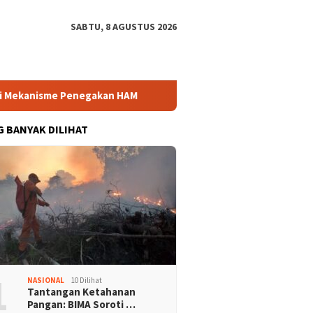
SABTU, 8 AGUSTUS 2026
kanisme Penegakan HAM
Bintang Puspayoga Pastikan Bang
G BANYAK DILIHAT
1
NASIONAL
10 Dilihat
Tantangan Ketahanan
Pangan: BIMA Soroti …