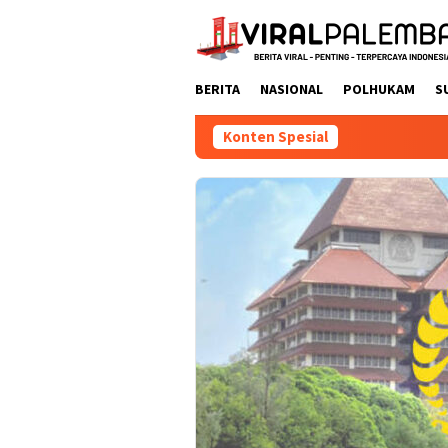
Loncat
ke
konten
BERITA
NASIONAL
POLHUKAM
S
Konten Spesial