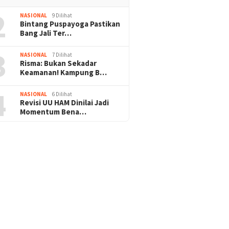
2
NASIONAL
9 Dilihat
Bintang Puspayoga Pastikan
Bang Jali Ter…
3
NASIONAL
7 Dilihat
Risma: Bukan Sekadar
Keamanan! Kampung B…
4
NASIONAL
6 Dilihat
Revisi UU HAM Dinilai Jadi
Momentum Bena…