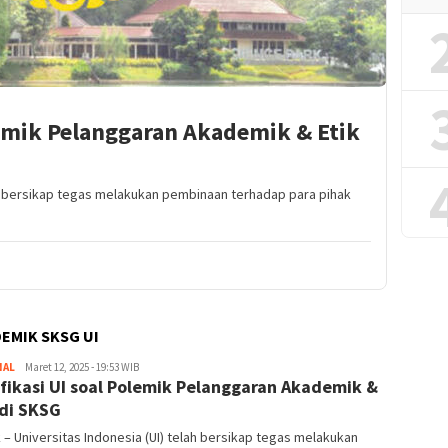
olemik Pelanggaran Akademik & Etik
ah bersikap tegas melakukan pembinaan terhadap para pihak
EMIK SKSG UI
NAL
Redaktur
Maret 12, 2025 - 19:53 WIB
ifikasi UI soal Polemik Pelanggaran Akademik &
 di SKSG
– Universitas Indonesia (UI) telah bersikap tegas melakukan