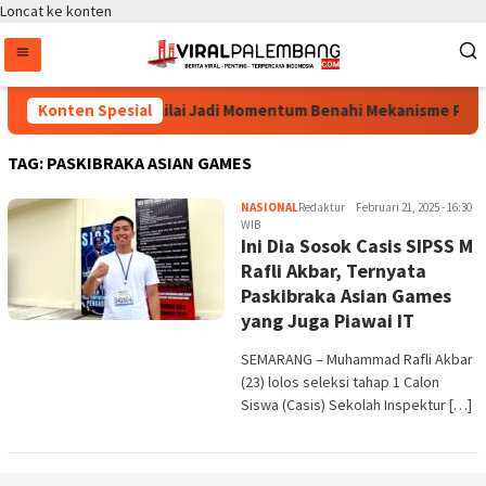
Loncat ke konten
Revisi UU HAM Dinilai Jadi Momentum Benahi Mekanisme Pen
Konten Spesial
TAG:
PASKIBRAKA ASIAN GAMES
NASIONAL
Redaktur
Februari 21, 2025 - 16:30
WIB
Ini Dia Sosok Casis SIPSS M
Rafli Akbar, Ternyata
Paskibraka Asian Games
yang Juga Piawai IT
SEMARANG – Muhammad Rafli Akbar
(23) lolos seleksi tahap 1 Calon
Siswa (Casis) Sekolah Inspektur […]